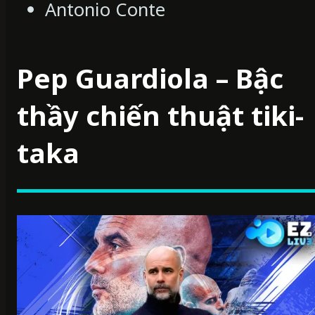
Antonio Conte
Pep Guardiola – Bậc
thầy chiến thuật tiki-
taka