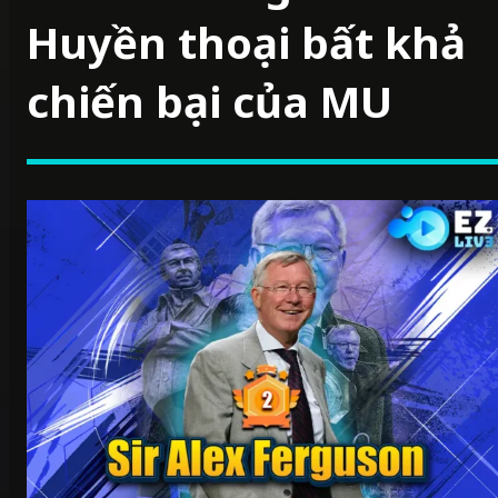
Huyền thoại bất khả
chiến bại của MU