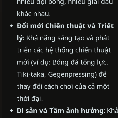
nhiều đội bóng, nhiều giải đấu
khác nhau.
Đổi mới Chiến thuật và Triết
lý:
Khả năng sáng tạo và phát
triển các hệ thống chiến thuật
mới (ví dụ: Bóng đá tổng lực,
Tiki-taka, Gegenpressing) để
thay đổi cách chơi của cả một
thời đại.
Di sản và Tầm ảnh hưởng:
Kh