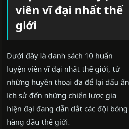
viên vĩ đại nhất thế
giới
Dưới đây là danh sách 10 huấn
luyện viên vĩ đại nhất thế giới, từ
những huyền thoại đã để lại dấu ấn
lịch sử đến những chiến lược gia
hiện đại đang dẫn dắt các đội bóng
hàng đầu thế giới.