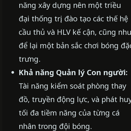
năng xây dựng nên một triều
đại thống trị, đào tạo các thế hệ
cầu thủ và HLV kế cận, cũng nh
để lại một bản sắc chơi bóng đặ
trưng.
Khả năng Quản lý Con người:
Tài năng kiểm soát phòng thay
đồ, truyền động lực, và phát hu
tối đa tiềm năng của từng cá
nhân trong đội bóng.