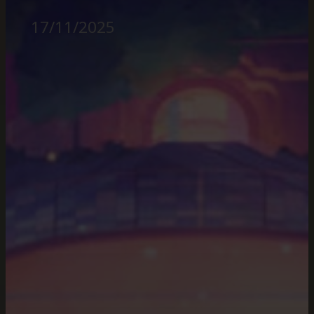
17/11/2025