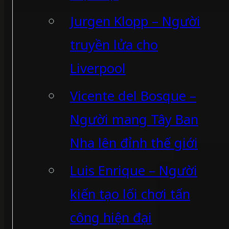
Jurgen Klopp – Người
truyền lửa cho
Liverpool
Vicente del Bosque –
Người mang Tây Ban
Nha lên đỉnh thế giới
Luis Enrique – Người
kiến tạo lối chơi tấn
công hiện đại