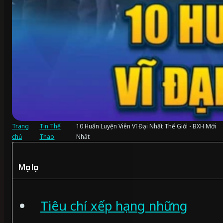
Trang
Tin Thể
10 Huấn Luyện Viên Vĩ Đại Nhất Thế Giới - BXH Mới
chủ
Thao
Nhất
Mục lục
Tiêu chí xếp hạng những