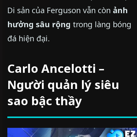
Di sản của Ferguson vẫn còn
ảnh
hưởng sâu rộng
trong làng bóng
đá hiện đại.
Carlo Ancelotti –
Người quản lý siêu
sao bậc thầy