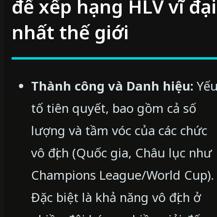
để xếp hạng HLV vĩ đại
nhất thế giới
Thành công và Danh hiệu:
Yế
tố tiên quyết, bao gồm cả số
lượng và tầm vóc của các chức
vô địch (Quốc gia, Châu lục như
Champions League/World Cup).
Đặc biệt là khả năng vô địch ở