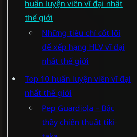
huấn luyện viên vĩ đại nhất
thế giới
Những tiêu chí cốt lõi
để xếp hạng HLV vĩ đại
nhất thế giới
Top 10 huấn luyện viên vĩ đại
nhất thế giới
Pep Guardiola – Bậc
thầy chiến thuật tiki-
taka